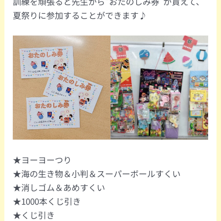
訓練を頑張ると先生から“おたのしみ券”が貰えて、
夏祭りに参加することができます♪
★ヨーヨーつり
★海の生き物＆小判＆スーパーボールすくい
★消しゴム＆あめすくい
★1000本くじ引き
★くじ引き